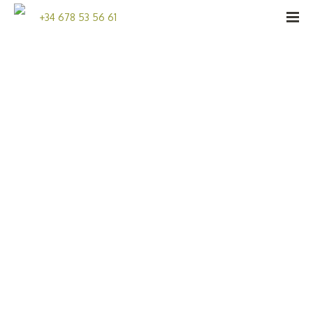
+34 678 53 56 61
CAPTACIÓN DE CLIENTES
CREACIÓN DE CARTAS
ECONOMÍA DE COCINA
FOTOGRAFÍA GASTRONÓMICA
IDENTIDAD GASTRONÓMICA
PERSONAL DE COCINA