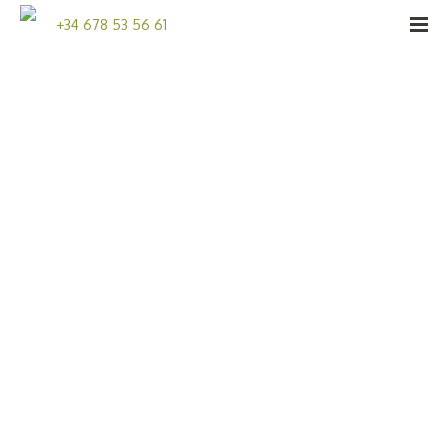
+34 678 53 56 61
TEAM BUILDING CUILINARIO
PARA UNA EMPRESA
FARMACÉUTICA
19/02/2017
PROVISIONAL
SIN COMENTARIOS
En esta ocasión nos desplazamos a Sitges en
el hotel Melià Sitges para desarrollar una
actividad de team building para un grupo de
directivos de una importante empresa